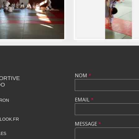
NOM
*
ORTIVE
DO
EMAIL
*
VRON
LOOK.FR
MESSAGE
*
LES