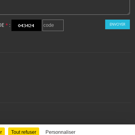
DE
*
:
ENVOYER
r
Tout refuser
Personnaliser